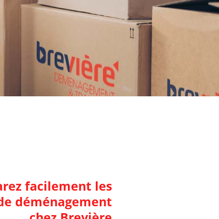
ez facilement les
 de déménagement
chez Brevière