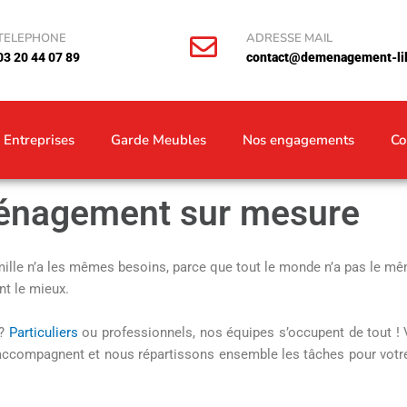
TELEPHONE
ADRESSE MAIL
03 20 44 07 89
contact@demenagement-lill
Entreprises
Garde Meubles
Nos engagements
Co
énagement sur mesure
ille n’a les mêmes besoins, parce que tout le monde n’a pas le m
t le mieux.
 ?
Particuliers
ou professionnels, nos équipes s’occupent de tout !
 accompagnent et nous répartissons ensemble les tâches pour vot